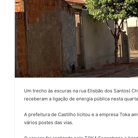
Um trecho às escuras na rua Elisbão dos Santos( Che
receberam a ligação de energia pública nesta quarta
A prefeitura de Castilho licitou e a empresa Toka a
vários postes das vias.