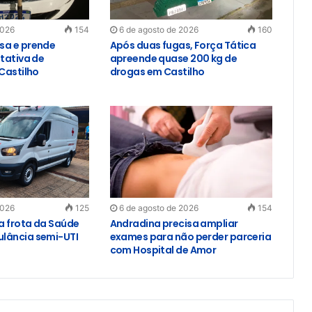
2026
154
6 de agosto de 2026
160
sa e prende
Após duas fugas, Força Tática
tativa de
apreende quase 200 kg de
Castilho
drogas em Castilho
2026
125
6 de agosto de 2026
154
ça frota da Saúde
Andradina precisa ampliar
lância semi-UTI
exames para não perder parceria
com Hospital de Amor