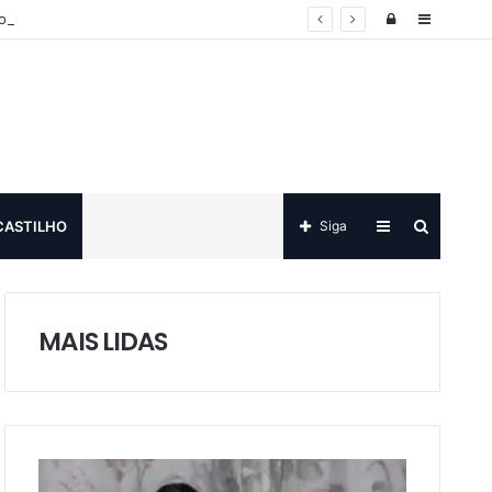
Log
Sidebar
o
in
Sidebar
Procurar
CASTILHO
Siga
por
MAIS LIDAS