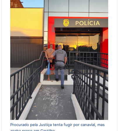
Procurado pela Justiça tenta fugir por canavial, mas
acaba preso em Castilho