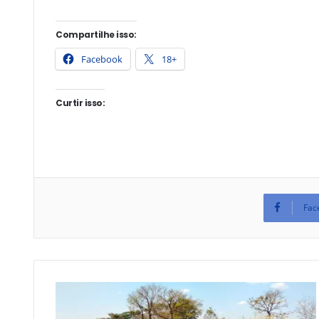
Compartilhe isso:
Facebook
18+
Curtir isso:
Fac