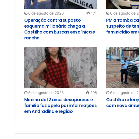
6 de agosto de 2026
171
6 de agosto de 
Operação contra suposto
PM arromba ca
esquema milionário chega a
suspeito de ten
Castilho com buscas em clínica e
feminicídio em 
rancho
6 de agosto de 2026
298
6 de agosto de 
Menina de 12 anos desaparece e
Castilho refor
família faz apelo por informações
com nova ambu
em Andradina e região