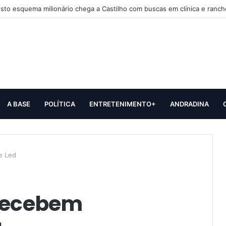
sto esquema milionário chega a Castilho com buscas em clínica e ranch
A BASE
POLÍTICA
ENTRETENIMENTO+
ANDRADINA
e Led
 recebem