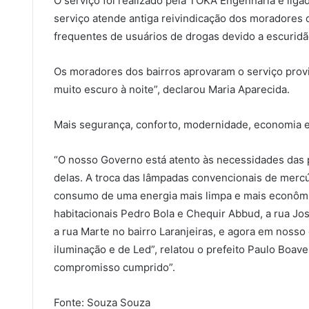
O serviço foi realizado pela TOKA Engenharia e liga
serviço atende antiga reivindicação dos moradores 
frequentes de usuários de drogas devido a escuridão 
Os moradores dos bairros aprovaram o serviço provid
muito escuro à noite”, declarou Maria Aparecida.
Mais segurança, conforto, modernidade, economia e
“O nosso Governo está atento às necessidades das 
delas. A troca das lâmpadas convencionais de mercú
consumo de uma energia mais limpa e mais econômi
habitacionais Pedro Bola e Chequir Abbud, a rua Jo
a rua Marte no bairro Laranjeiras, e agora em noss
iluminação e de Led”, relatou o prefeito Paulo Boa
compromisso cumprido”.
Fonte: Souza Souza