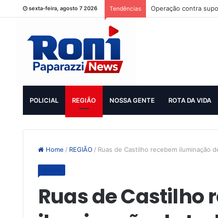
Operação contra supo
sexta-feira, agosto 7 2026
Tendências
POLICIAL
REGIÃO
NOSSA GENTE
ROTA DA VIDA
Home
/
REGIÃO
/
Ruas de Castilho recebem iluminação d
REGIÃO
Ruas de Castilho