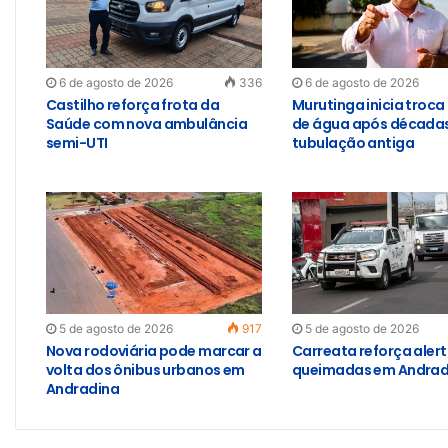
6 de agosto de 2026
336
6 de agosto de 2026
Castilho reforça frota da
Murutinga inicia troca
Saúde com nova ambulância
de água após década
semi-UTI
tubulação antiga
5 de agosto de 2026
917
5 de agosto de 2026
Nova rodoviária pode marcar a
Carreata reforça aler
volta dos ônibus urbanos em
queimadas em Andrad
Andradina