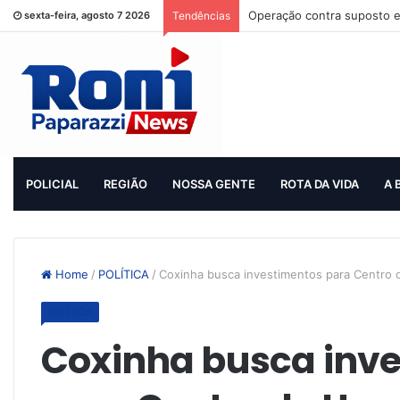
Operação contra suposto e
sexta-feira, agosto 7 2026
Tendências
POLICIAL
REGIÃO
NOSSA GENTE
ROTA DA VIDA
A 
Home
/
POLÍTICA
/
Coxinha busca investimentos para Centro 
POLÍTICA
Coxinha busca inv