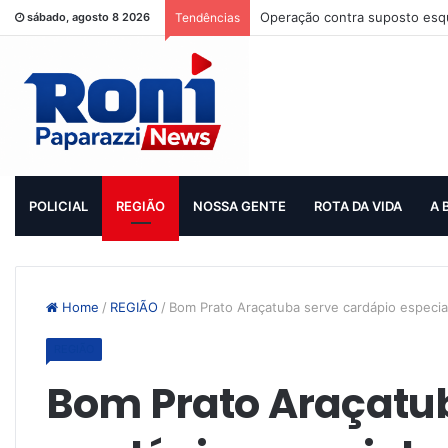
Operação contra suposto esqu
sábado, agosto 8 2026
Tendências
POLICIAL
REGIÃO
NOSSA GENTE
ROTA DA VIDA
A 
Home
/
REGIÃO
/
Bom Prato Araçatuba serve cardápio especia
REGIÃO
Bom Prato Araçatu