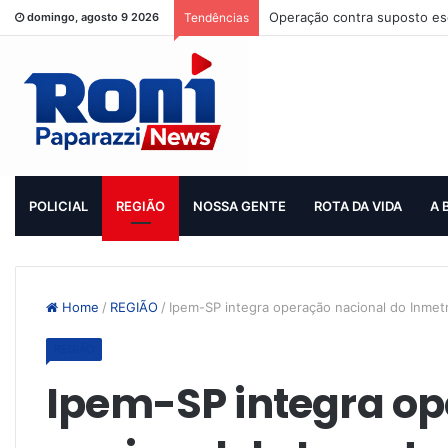
Operação contra suposto esq
domingo, agosto 9 2026
Tendências
POLICIAL
REGIÃO
NOSSA GENTE
ROTA DA VIDA
A 
Home
/
REGIÃO
/
Ipem-SP integra operação nacional do Inmetr
REGIÃO
Ipem-SP integra o