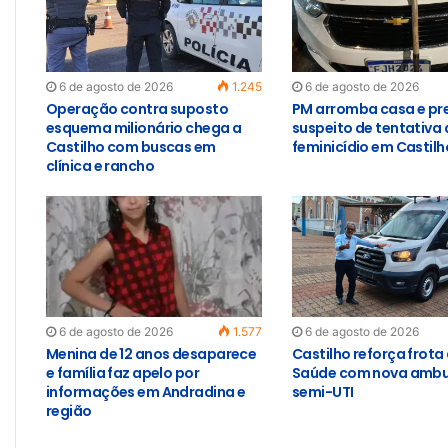
6 de agosto de 2026
1.245
6 de agosto de 2026
Operação contra suposto
PM arromba casa e pr
esquema milionário chega a
suspeito de tentativa 
Castilho com buscas em
feminicídio em Castilh
clínica e rancho
6 de agosto de 2026
1.577
6 de agosto de 2026
Menina de 12 anos desaparece
Castilho reforça frota
e família faz apelo por
Saúde com nova ambu
informações em Andradina e
semi-UTI
região