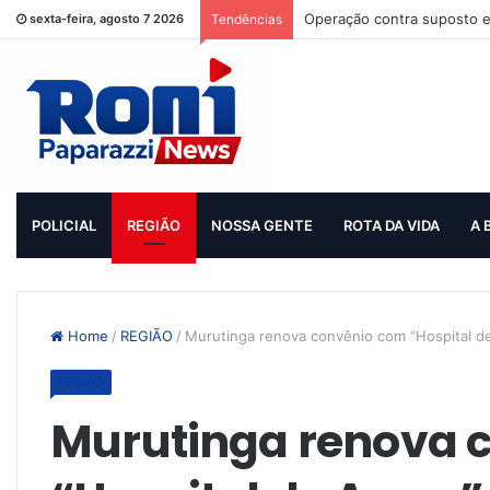
Operação contra suposto e
sexta-feira, agosto 7 2026
Tendências
POLICIAL
REGIÃO
NOSSA GENTE
ROTA DA VIDA
A 
Home
/
REGIÃO
/
Murutinga renova convênio com “Hospital d
REGIÃO
Murutinga renova 