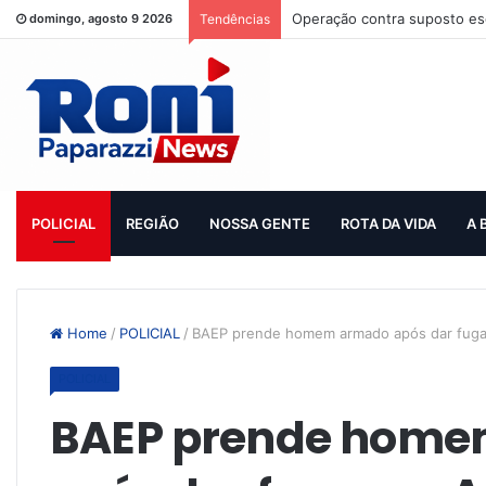
Operação contra suposto esq
domingo, agosto 9 2026
Tendências
POLICIAL
REGIÃO
NOSSA GENTE
ROTA DA VIDA
A 
Home
/
POLICIAL
/
BAEP prende homem armado após dar fuga
POLICIAL
BAEP prende hom