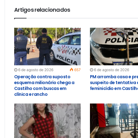
Artigos relacionados
6 de agosto de 2026
657
6 de agosto de 2026
Operação contra suposto
PM arromba casa e pr
esquema milionário chega a
suspeito de tentativa 
Castilho com buscas em
feminicídio em Castilh
clínica e rancho