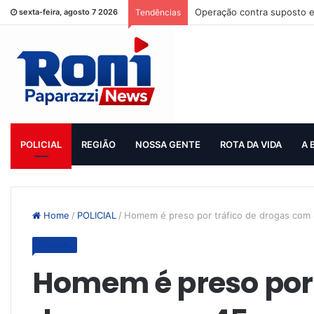
Operação contra suposto e
sexta-feira, agosto 7 2026
Tendências
POLICIAL
REGIÃO
NOSSA GENTE
ROTA DA VIDA
A 
Home
/
POLICIAL
/
Homem é preso por tráfico de drogas com
POLICIAL
Homem é preso por 