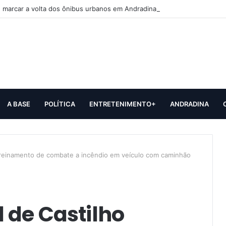
 marcar a volta dos ônibus urbanos em Andradina
A BASE
POLÍTICA
ENTRETENIMENTO+
ANDRADINA
a treinamento de combate a incêndio em veículo com caminhão
 de Castilho