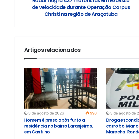
Radar flagra 437 motoristas em excesso
de velocidade durante Operação Corpus
Christi na região de Araçatuba
Artigos relacionados
3 de agosto de 2026
990
3 de agosto de 
Homem é preso após furto a
Droga escondid
residência no bairro Laranjeiras,
carro bolivian
em Castilho
Marechal Rond