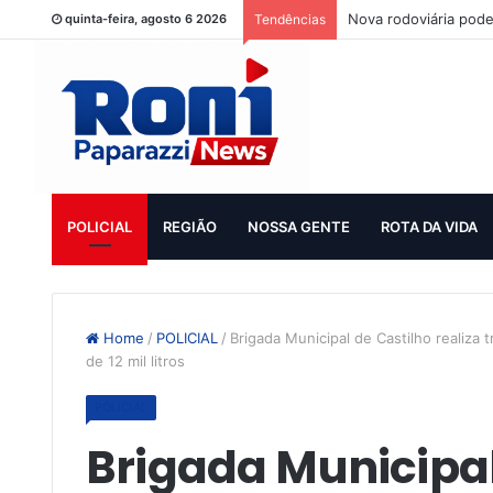
Nova rodoviária pode
quinta-feira, agosto 6 2026
Tendências
POLICIAL
REGIÃO
NOSSA GENTE
ROTA DA VIDA
Home
/
POLICIAL
/
Brigada Municipal de Castilho realiz
de 12 mil litros
POLICIAL
Brigada Municipal