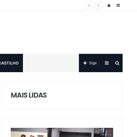
Log
Sidebar
in
Sidebar
Procurar
CASTILHO
Siga
por
MAIS LIDAS