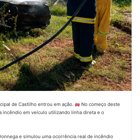
cipal de Castilho entrou em ação.
No começo deste
incêndio em veículo utilizando linha direta e o
 Donnega e simulou uma ocorrência real de incêndio