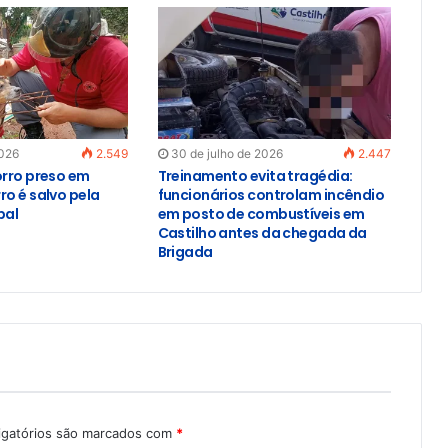
2026
2.549
30 de julho de 2026
2.447
orro preso em
Treinamento evita tragédia:
ro é salvo pela
funcionários controlam incêndio
pal
em posto de combustíveis em
Castilho antes da chegada da
Brigada
igatórios são marcados com
*