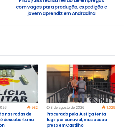
Friboi/JBS realiza feirão de empregos
com vagas para produção, expedição e
jovem aprendiz em Andradina
2026
982
3 de agosto de 2026
1.029
a nas rodas de
Procurado pela Justiça tenta
o é descoberta na
fugir por canavial, mas acaba
on
preso em Castilho