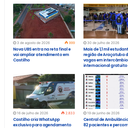
3 de agosto de 2026
999
30 de julho de 2026
Nova UBS entra na reta final e
Mais de 1,1 mil estudan
vai ampliar atendimento em
região de Araçatuba 
Castilho
vagas em intercâmbio
internacional gratuito
16 de julho de 2026
2.833
19 de junho de 2026
Castilho cria WhatsApp
Central de Ambulância
exclusivo para agendamento
82 pacientes e percor