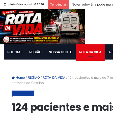
Nova rodoviária pode mar
quinta-feira, agosto 6 2026
Tendências
POLICIAL
REGIÃO
NOSSA GENTE
ROTA DA VIDA
A 
Home
/
REGIÃO
/
ROTA DA VIDA
/
124 pacientes e mais de 7 mi
estradas de Castilho
ROTA DA VIDA
124 pacientes e mai