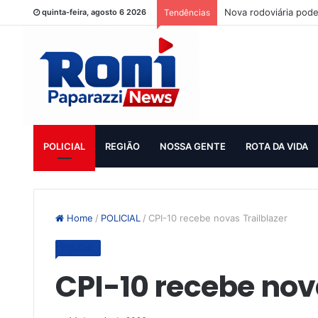
Nova rodoviária pode
quinta-feira, agosto 6 2026
Tendências
POLICIAL
REGIÃO
NOSSA GENTE
ROTA DA VIDA
Home
/
POLICIAL
/
CPI-10 recebe novas Trailblazer
POLICIAL
CPI-10 recebe nov