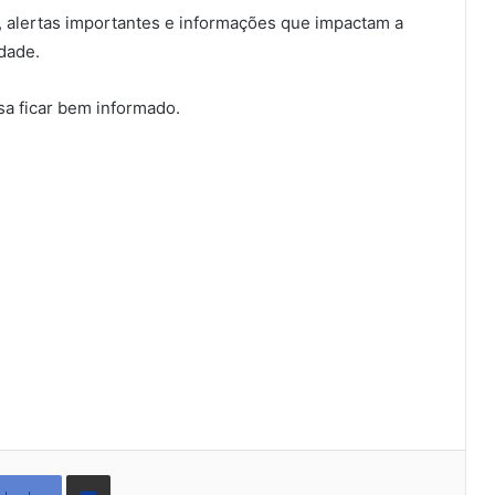
l, alertas importantes e informações que impactam a
idade.
a ficar bem informado.
Compartilhar
via