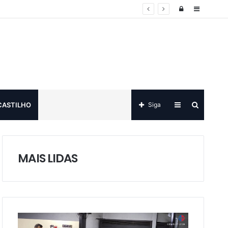
Log
Sidebar
in
Sidebar
Procurar
CASTILHO
Siga
por
MAIS LIDAS