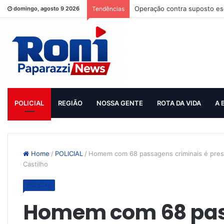
Operação contra suposto esq
domingo, agosto 9 2026
Tendências
POLICIAL
REGIÃO
NOSSA GENTE
ROTA DA VIDA
A 
Home
/
POLICIAL
/
Homem com 68 passagens criminais é pres
Castilho
POLICIAL
Homem com 68 pa