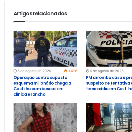
Artigos relacionados
6 de agosto de 2026
1.426
6 de agosto de 2026
Operação contra suposto
PM arromba casa e pr
esquema milionário chega a
suspeito de tentativa 
Castilho com buscas em
feminicídio em Castilh
clínica e rancho