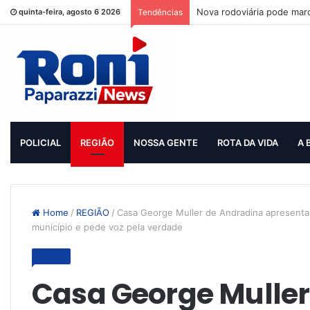
Nova rodoviária pode mar
quinta-feira, agosto 6 2026
Tendências
POLICIAL
REGIÃO
NOSSA GENTE
ROTA DA VIDA
A 
Home
/
REGIÃO
/
Casa George Muller de Andradina apresenta
município e pede voz pela verdade
REGIÃO
Casa George Muller