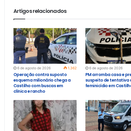
Artigos relacionados
6 de agosto de 2026
1.362
6 de agosto de 2026
Operação contra suposto
PM arromba casa e pr
esquema milionário chega a
suspeito de tentativa 
Castilho com buscas em
feminicídio em Castilh
clínica e rancho