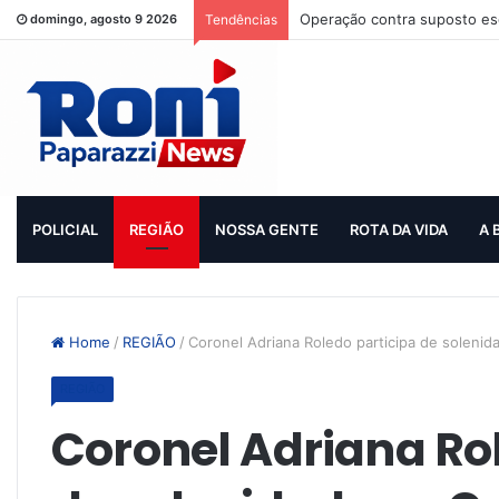
Operação contra suposto esq
domingo, agosto 9 2026
Tendências
POLICIAL
REGIÃO
NOSSA GENTE
ROTA DA VIDA
A 
Home
/
REGIÃO
/
Coronel Adriana Roledo participa de solenida
REGIÃO
Coronel Adriana Ro