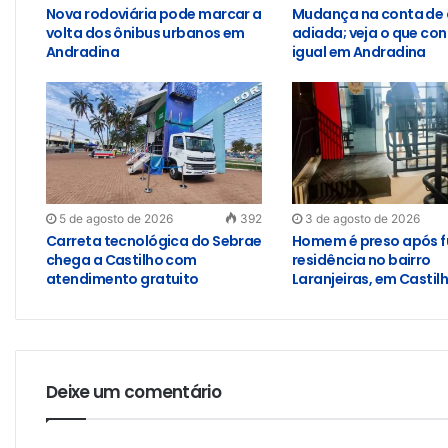
Nova rodoviária pode marcar a
Mudança na conta de 
volta dos ônibus urbanos em
adiada; veja o que con
Andradina
igual em Andradina
5 de agosto de 2026
392
3 de agosto de 2026
Carreta tecnológica do Sebrae
Homem é preso após f
chega a Castilho com
residência no bairro
atendimento gratuito
Laranjeiras, em Castil
Deixe um comentário