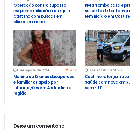
Operação contra suposto
PM arromba casa e pr
esquema milionário chega a
suspeito de tentativa 
Castilho com buscas em
feminicídio em Castilh
clínica e rancho
6 de agosto de 2026
923
6 de agosto de 2026
Menina de 12 anos desaparece
Castilho reforça frota
e família faz apelo por
Saúde com nova ambu
informações em Andradina e
semi-UTI
região
Deixe um comentário