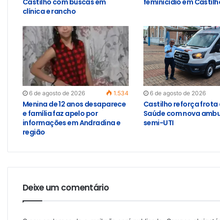
Castilho com buscas em
feminicídio em Castilh
clínica e rancho
6 de agosto de 2026
1.534
6 de agosto de 2026
Menina de 12 anos desaparece
Castilho reforça frota
e família faz apelo por
Saúde com nova ambu
informações em Andradina e
semi-UTI
região
Deixe um comentário