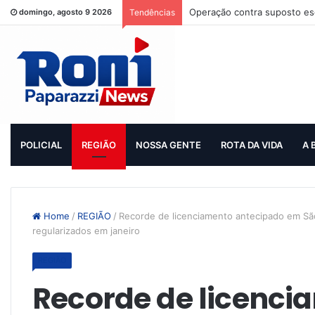
Operação contra suposto esq
domingo, agosto 9 2026
Tendências
POLICIAL
REGIÃO
NOSSA GENTE
ROTA DA VIDA
A 
Home
/
REGIÃO
/
Recorde de licenciamento antecipado em São
regularizados em janeiro
REGIÃO
Recorde de licenci