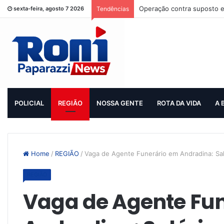
Operação contra suposto e
sexta-feira, agosto 7 2026
Tendências
POLICIAL
REGIÃO
NOSSA GENTE
ROTA DA VIDA
A 
Home
/
REGIÃO
/
Vaga de Agente Funerário em Andradina: Sal
REGIÃO
Vaga de Agente Fu