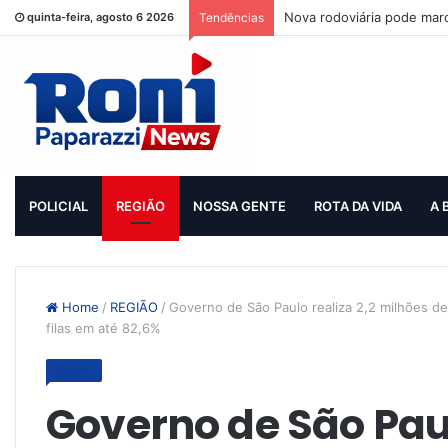
Nova rodoviária pode mar
quinta-feira, agosto 6 2026
Tendências
POLICIAL
REGIÃO
NOSSA GENTE
ROTA DA VIDA
A 
Home
/
REGIÃO
/
Governo de São Paulo realiza 2,2 milhões de
filas em até 82,6%
REGIÃO
Governo de São Paul