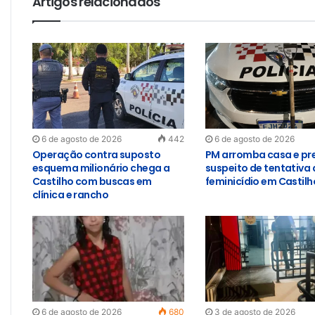
Artigos relacionados
6 de agosto de 2026
442
6 de agosto de 2026
Operação contra suposto
PM arromba casa e pr
esquema milionário chega a
suspeito de tentativa 
Castilho com buscas em
feminicídio em Castilh
clínica e rancho
6 de agosto de 2026
680
3 de agosto de 2026