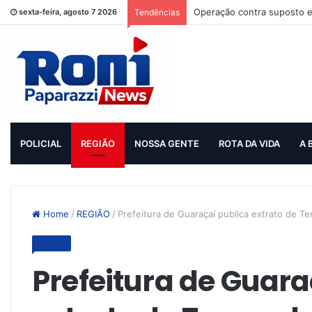
Operação contra suposto e
sexta-feira, agosto 7 2026
Tendências
POLICIAL
REGIÃO
NOSSA GENTE
ROTA DA VIDA
A 
Home
/
REGIÃO
/
Prefeitura de Guaraçaí publica extrato de 
REGIÃO
Prefeitura de Guara