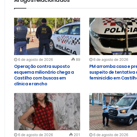
6 de agosto de 2026
89
6 de agosto de 2026
Operação contra suposto
PM arromba casa e pr
esquema milionário chega a
suspeito de tentativa 
Castilho com buscas em
feminicídio em Castilh
clínica e rancho
6 de agosto de 2026
201
6 de agosto de 2026