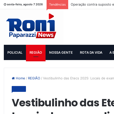
Operação contra suposto e
sexta-feira, agosto 7 2026
Tendências
POLICIAL
REGIÃO
NOSSA GENTE
ROTA DA VIDA
A 
Home
/
REGIÃO
/
Vestibulinho das Etecs 2025: Locais de exame
REGIÃO
Vestibulinho das Et