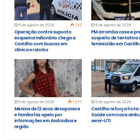
6 de agosto de 2026
732
6 de agosto de 2026
Operação contra suposto
PM arromba casa e pr
esquema milionário chega a
suspeito de tentativa 
Castilho com buscas em
feminicídio em Castilh
clínica e rancho
6 de agosto de 2026
1.010
6 de agosto de 2026
Menina de 12 anos desaparece
Castilho reforça frota
e família faz apelo por
Saúde com nova ambu
informações em Andradina e
semi-UTI
região