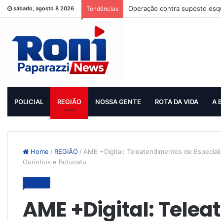
Operação contra suposto esqu
sábado, agosto 8 2026
Tendências
POLICIAL
REGIÃO
NOSSA GENTE
ROTA DA VIDA
A 
Home
/
REGIÃO
/
AME +Digital: Teleatendimentos de Especial
Ourinhos e Botucatu
REGIÃO
AME +Digital: Tele