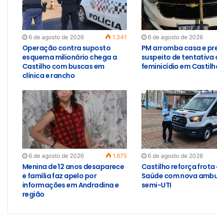
6 de agosto de 2026
1.341
6 de agosto de 2026
Operação contra suposto
PM arromba casa e pr
esquema milionário chega a
suspeito de tentativa 
Castilho com buscas em
feminicídio em Castilh
clínica e rancho
6 de agosto de 2026
1.675
6 de agosto de 2026
Menina de 12 anos desaparece
Castilho reforça frota
e família faz apelo por
Saúde com nova ambu
informações em Andradina e
semi-UTI
região