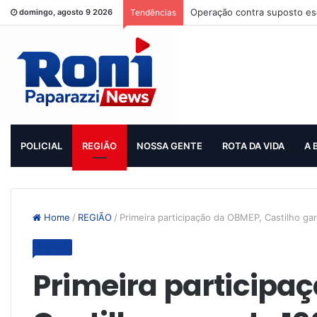
Operação contra suposto esq
domingo, agosto 9 2026
Tendências
POLICIAL
REGIÃO
NOSSA GENTE
ROTA DA VIDA
A 
Home
/
REGIÃO
/
Primeira participação da OBMEP, Castilho gar
REGIÃO
Primeira participa