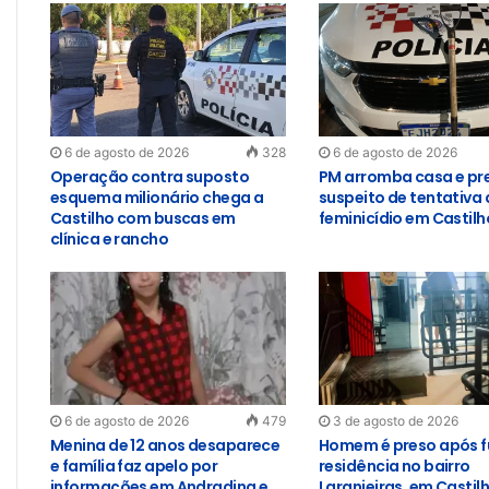
6 de agosto de 2026
328
6 de agosto de 2026
Operação contra suposto
PM arromba casa e pr
esquema milionário chega a
suspeito de tentativa 
Castilho com buscas em
feminicídio em Castilh
clínica e rancho
6 de agosto de 2026
479
3 de agosto de 2026
Menina de 12 anos desaparece
Homem é preso após f
e família faz apelo por
residência no bairro
informações em Andradina e
Laranjeiras, em Castil