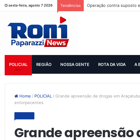
Operação contra suposto e
sexta-feira, agosto 7 2026
Tendências
POLICIAL
REGIÃO
NOSSA GENTE
ROTA DA VIDA
A 
Home
/
POLICIAL
/
Grande apreensão de drogas em Araçatuba:
entorpecentes
POLICIAL
Grande apreensão 