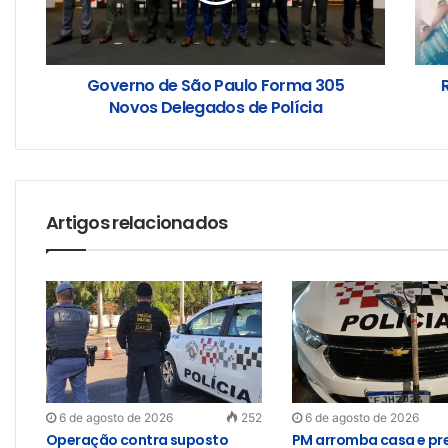
Governo de São Paulo Forma 305
Novos Delegados de Polícia
Artigos relacionados
6 de agosto de 2026
252
6 de agosto de 2026
Operação contra suposto
PM arromba casa e pr