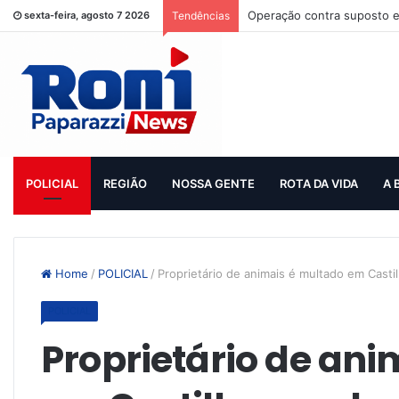
Operação contra suposto e
sexta-feira, agosto 7 2026
Tendências
POLICIAL
REGIÃO
NOSSA GENTE
ROTA DA VIDA
A 
Home
/
POLICIAL
/
Proprietário de animais é multado em Cast
POLICIAL
Proprietário de ani