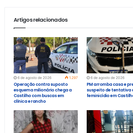
Artigos relacionados
6 de agosto de 2026
1.297
6 de agosto de 2026
Operação contra suposto
PM arromba casa e pr
esquema milionário chega a
suspeito de tentativa 
Castilho com buscas em
feminicídio em Castilh
clínica e rancho