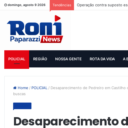
Operação contra suposto esq
domingo, agosto 9 2026
Tendências
POLICIAL
REGIÃO
NOSSA GENTE
ROTA DA VIDA
A 
Home
/
POLICIAL
/
Desaparecimento de Pedreiro em Castilho co
buscas
POLICIAL
Desaparecimento d