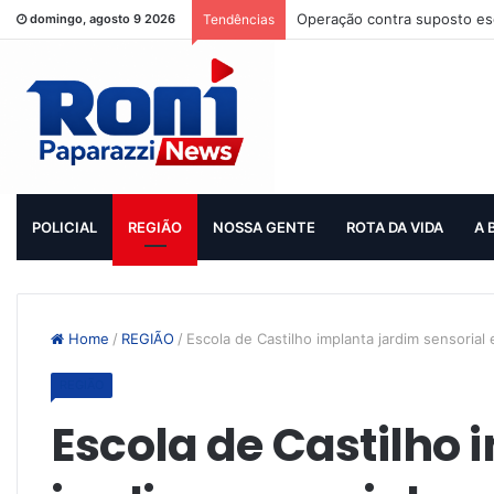
Operação contra suposto esq
domingo, agosto 9 2026
Tendências
POLICIAL
REGIÃO
NOSSA GENTE
ROTA DA VIDA
A 
Home
/
REGIÃO
/
Escola de Castilho implanta jardim sensorial
REGIÃO
Escola de Castilho 