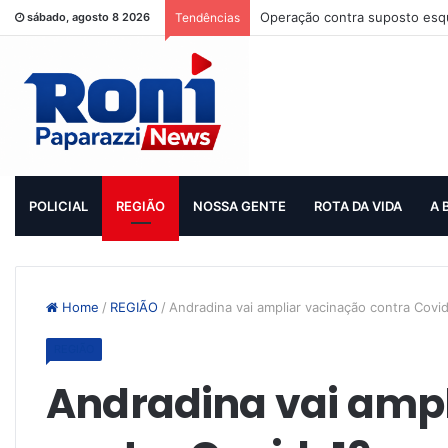
Operação contra suposto esqu
sábado, agosto 8 2026
Tendências
POLICIAL
REGIÃO
NOSSA GENTE
ROTA DA VIDA
A 
Home
/
REGIÃO
/
Andradina vai ampliar vacinação contra Covi
REGIÃO
Andradina vai amp