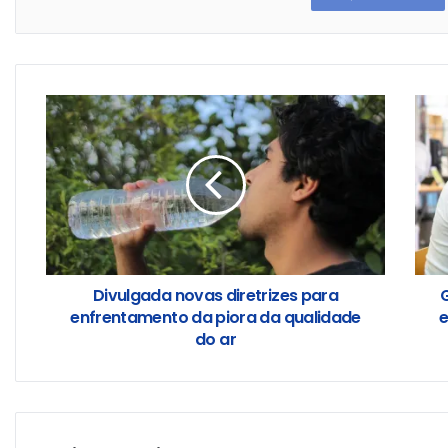
Divulgada novas diretrizes para
G
enfrentamento da piora da qualidade
e
do ar