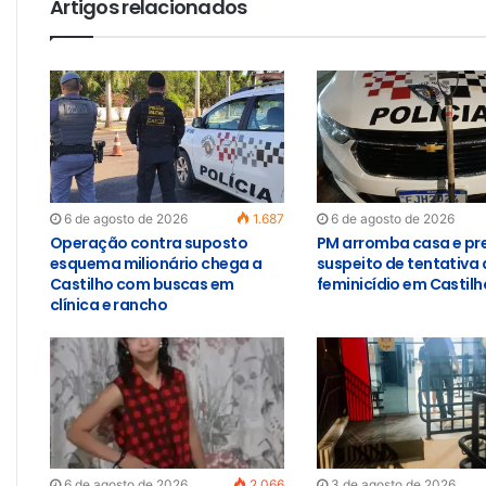
Artigos relacionados
6 de agosto de 2026
1.687
6 de agosto de 2026
Operação contra suposto
PM arromba casa e pr
esquema milionário chega a
suspeito de tentativa 
Castilho com buscas em
feminicídio em Castilh
clínica e rancho
6 de agosto de 2026
2.066
3 de agosto de 2026