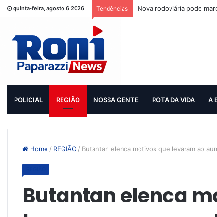
Nova rodoviária pode mar
quinta-feira, agosto 6 2026
Tendências
POLICIAL
REGIÃO
NOSSA GENTE
ROTA DA VIDA
A 
Home
/
REGIÃO
/
Butantan elenca motivos que levaram ao a
REGIÃO
Butantan elenca mo