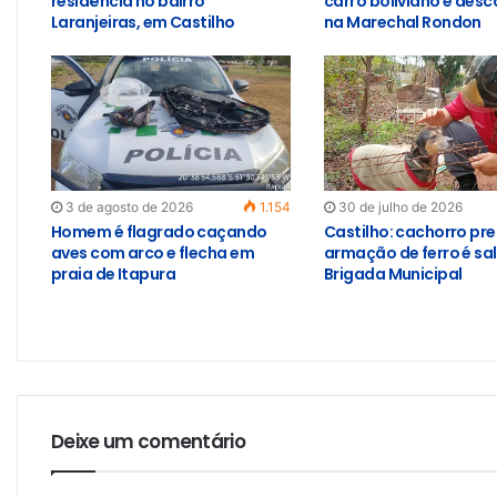
residência no bairro
carro boliviano é des
Laranjeiras, em Castilho
na Marechal Rondon
3 de agosto de 2026
1.154
30 de julho de 2026
Homem é flagrado caçando
Castilho: cachorro pr
aves com arco e flecha em
armação de ferro é sa
praia de Itapura
Brigada Municipal
Deixe um comentário