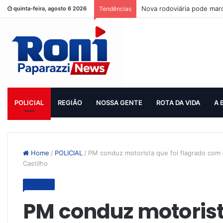
Nova rodoviária pode mar
quinta-feira, agosto 6 2026
Tendências
POLICIAL
REGIÃO
NOSSA GENTE
ROTA DA VIDA
A 
Home
/
POLICIAL
/
PM conduz motorista que foi flagrado com
Castilho
POLICIAL
PM conduz motorist