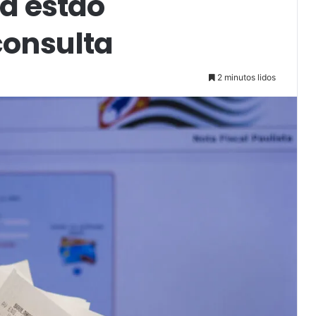
já estão
consulta
2 minutos lidos