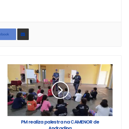
Compartilhar
via
ebook
e-
mail
PM realiza palestra na CAMENOR de
Andradina