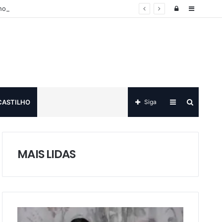
Log
Sidebar
ho
in
Sidebar
Procurar
CASTILHO
Siga
por
MAIS LIDAS