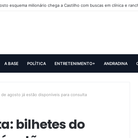
sto esquema milionário chega a Castilho com buscas em clínica e ranc
A BASE
POLÍTICA
ENTRETENIMENTO+
ANDRADINA
o de agosto já estão disponíveis para consulta
ta: bilhetes do