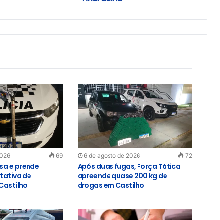
2026
69
6 de agosto de 2026
72
sa e prende
Após duas fugas, Força Tática
tativa de
apreende quase 200 kg de
Castilho
drogas em Castilho