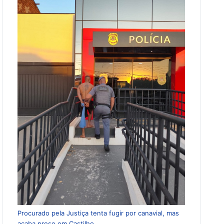
Procurado pela Justiça tenta fugir por canavial, mas
acaba preso em Castilho