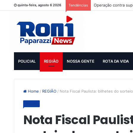
Operação contra supo
quinta-feira, agosto 6 2026
Tendências
POLICIAL
REGIÃO
NOSSA GENTE
ROTA DA VIDA
Home
/
REGIÃO
/
Nota Fiscal Paulista: bilhetes do sortei
REGIÃO
Nota Fiscal Paulis