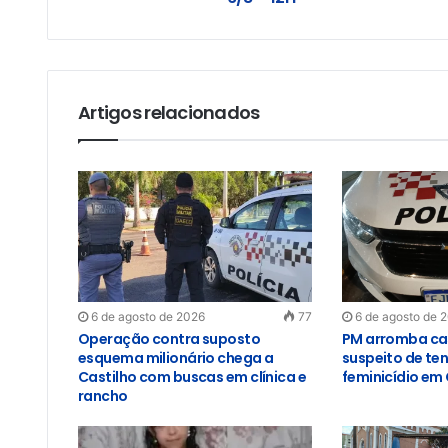
Artigos relacionados
6 de agosto de 2026
77
6 de agosto de 
Operação contra suposto
PM arromba ca
esquema milionário chega a
suspeito de ten
Castilho com buscas em clínica e
feminicídio em 
rancho