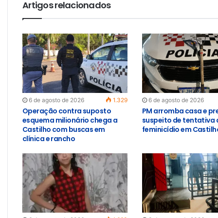
Artigos relacionados
6 de agosto de 2026
1.329
6 de agosto de 2026
Operação contra suposto
PM arromba casa e pr
esquema milionário chega a
suspeito de tentativa 
Castilho com buscas em
feminicídio em Castilh
clínica e rancho