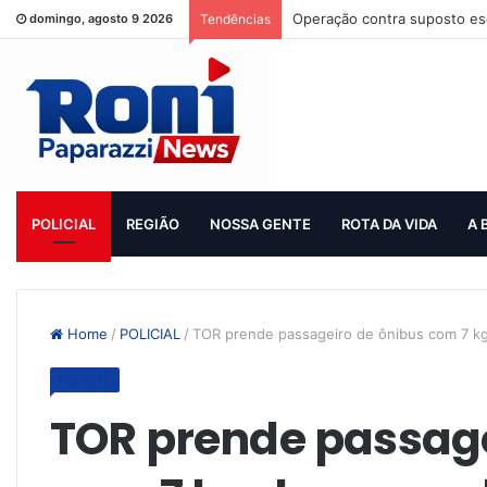
Operação contra suposto esq
domingo, agosto 9 2026
Tendências
POLICIAL
REGIÃO
NOSSA GENTE
ROTA DA VIDA
A 
Home
/
POLICIAL
/
TOR prende passageiro de ônibus com 7 k
POLICIAL
TOR prende passage