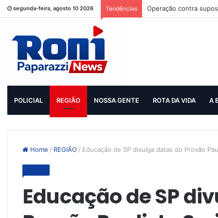
Operação contra supost
segunda-feira, agosto 10 2026
Tendências
POLICIAL
REGIÃO
NOSSA GENTE
ROTA DA VIDA
A 
Home
/
REGIÃO
/
Educação de SP divulga datas do Provão Pau
REGIÃO
Educação de SP div