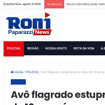
Nova rodoviária pode mar
quinta-feira, agosto 6 2026
Tendências
POLICIAL
REGIÃO
NOSSA GENTE
ROTA DA VIDA
A 
Home
/
POLICIAL
/
Avô flagrado estuprando a neta de 10 anos
POLICIAL
Avô flagrado estup