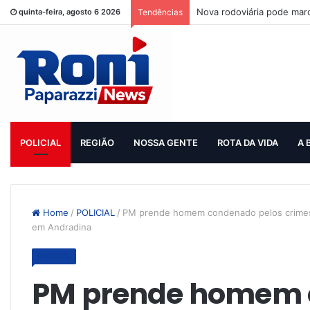
Nova rodoviária pode mar
quinta-feira, agosto 6 2026
Tendências
POLICIAL
REGIÃO
NOSSA GENTE
ROTA DA VIDA
A 
Home
/
POLICIAL
/
PM prende homem condenado pelos crimes 
em Andradina
POLICIAL
PM prende homem