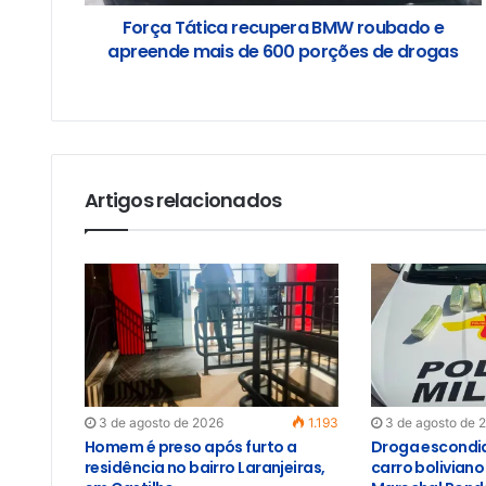
Força Tática recupera BMW roubado e
apreende mais de 600 porções de drogas
Artigos relacionados
3 de agosto de 2026
1.193
3 de agosto de 
Homem é preso após furto a
Droga escondid
residência no bairro Laranjeiras,
carro bolivian