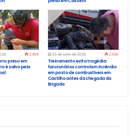
on
preso em Castilho
2026
2.694
30 de julho de 2026
2.590
orro preso em
Treinamento evita tragédia:
ro é salvo pela
funcionários controlam incêndio
pal
em posto de combustíveis em
Castilho antes da chegada da
Brigada