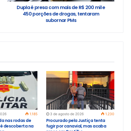
Dupla é presa com mais de R$ 200 mil e
450 porções de drogas, tentaram
subornar PMs
2026
1.185
3 de agosto de 2026
1.230
a nas rodas de
Procurado pela Justiça tenta
o é descoberta na
fugir por canavial, mas acaba