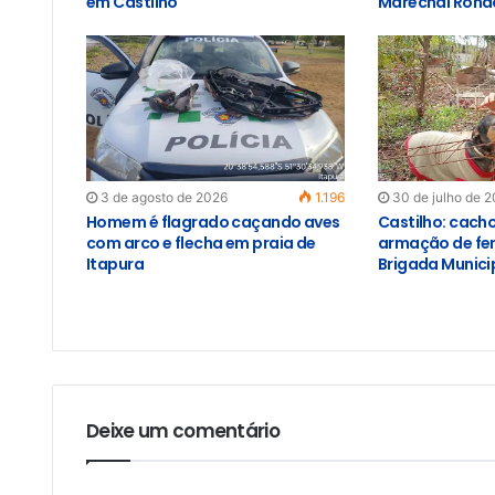
em Castilho
Marechal Rond
3 de agosto de 2026
1.196
30 de julho de 
Homem é flagrado caçando aves
Castilho: cach
com arco e flecha em praia de
armação de fer
Itapura
Brigada Munici
Deixe um comentário