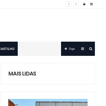
Log
Sidebar
in
Sidebar
Procurar
CASTILHO
Siga
por
MAIS LIDAS