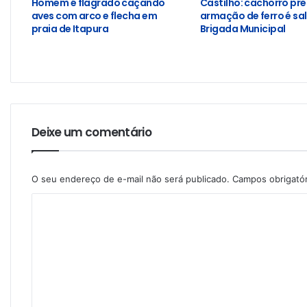
Homem é flagrado caçando
Castilho: cachorro pr
aves com arco e flecha em
armação de ferro é sa
praia de Itapura
Brigada Municipal
Deixe um comentário
O seu endereço de e-mail não será publicado.
Campos obrigató