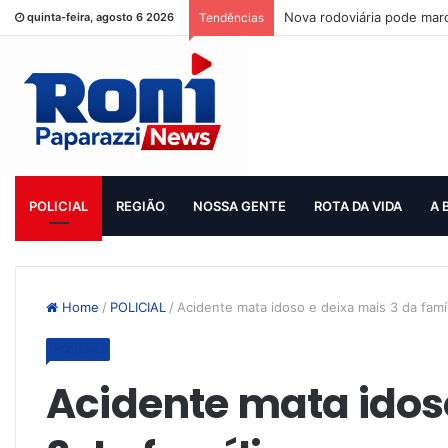
Nova rodoviária pode mar
quinta-feira, agosto 6 2026
Tendências
POLICIAL
REGIÃO
NOSSA GENTE
ROTA DA VIDA
A 
Home
/
POLICIAL
/
Acidente mata idoso e deixa mais 3 da famí
POLICIAL
Acidente mata idos