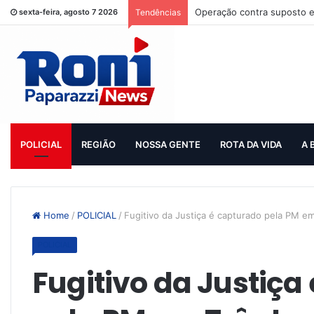
Operação contra suposto e
sexta-feira, agosto 7 2026
Tendências
POLICIAL
REGIÃO
NOSSA GENTE
ROTA DA VIDA
A 
Home
/
POLICIAL
/
Fugitivo da Justiça é capturado pela PM e
POLICIAL
Fugitivo da Justiça