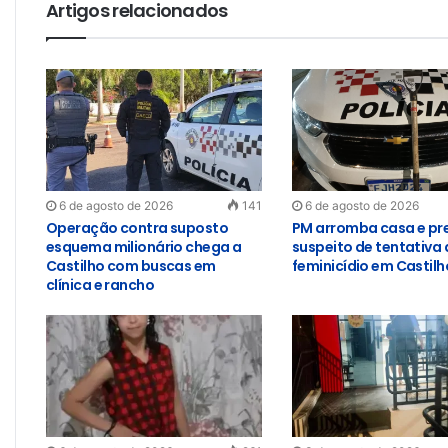
Artigos relacionados
6 de agosto de 2026
141
6 de agosto de 2026
Operação contra suposto
PM arromba casa e pr
esquema milionário chega a
suspeito de tentativa 
Castilho com buscas em
feminicídio em Castilh
clínica e rancho