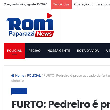
Operação contra supost
segunda-feira, agosto 10 2026
Tendências
POLICIAL
REGIÃO
NOSSA GENTE
ROTA DA VIDA
A 
Home
/
POLICIAL
/
FURTO: Pedreiro é preso acusado de furtar 
dinheiro
POLICIAL
FURTO: Pedreiro é 