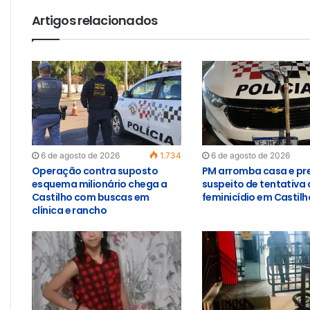
Artigos relacionados
6 de agosto de 2026
1.734
6 de agosto de 2026
Operação contra suposto
PM arromba casa e pr
esquema milionário chega a
suspeito de tentativa 
Castilho com buscas em
feminicídio em Castilh
clínica e rancho