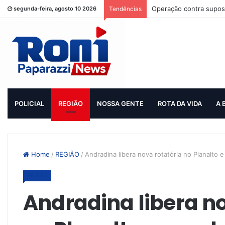
Operação contra supost
segunda-feira, agosto 10 2026
Tendências
POLICIAL
REGIÃO
NOSSA GENTE
ROTA DA VIDA
A 
Home
/
REGIÃO
/
Andradina libera nova rotatória no Planalto e
REGIÃO
Andradina libera no