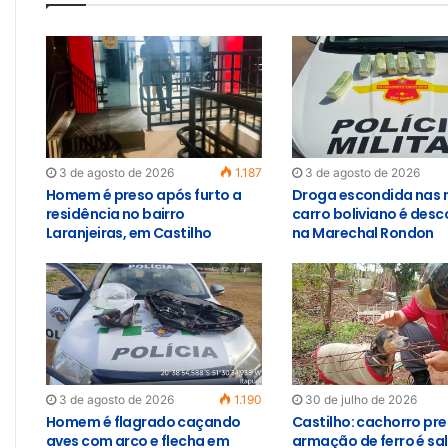
3 de agosto de 2026
1.187
3 de agosto de 2026
Homem é preso após furto a
Droga escondida nas 
residência no bairro
carro boliviano é des
Laranjeiras, em Castilho
na Marechal Rondon
3 de agosto de 2026
1.190
30 de julho de 2026
Homem é flagrado caçando
Castilho: cachorro pr
aves com arco e flecha em
armação de ferro é sa