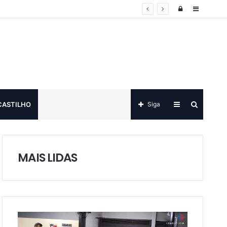
Log
Sidebar
in
Sidebar
Procurar
CASTILHO
Siga
por
MAIS LIDAS