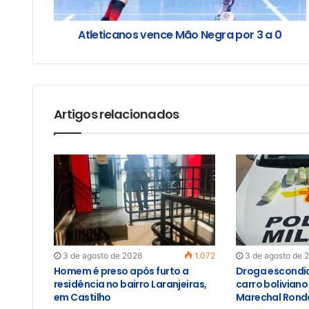
Atleticanos vence Mão Negra por 3 a 0
Artigos relacionados
3 de agosto de 2026
1.072
3 de agosto de 
Homem é preso após furto a
Droga escondid
residência no bairro Laranjeiras,
carro bolivian
em Castilho
Marechal Rond