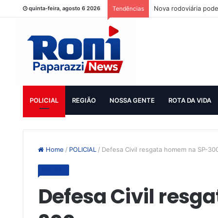
Nova rodoviária pode
quinta-feira, agosto 6 2026
Tendências
POLICIAL
REGIÃO
NOSSA GENTE
ROTA DA VIDA
Home
/
POLICIAL
/
Defesa Civil resgata homem na SP-30
POLICIAL
Defesa Civil res