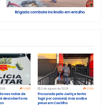
Brigada combate incêndio em entulho
2026
1.063
3 de agosto de 2026
1.109
a nas rodas de
Procurado pela Justiça tenta
o é descoberta na
fugir por canavial, mas acaba
on
preso em Castilho