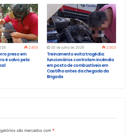
2026
2.605
30 de julho de 2026
2.503
orro preso em
Treinamento evita tragédia:
ro é salvo pela
funcionários controlam incêndio
pal
em posto de combustíveis em
Castilho antes da chegada da
Brigada
igatórios são marcados com
*