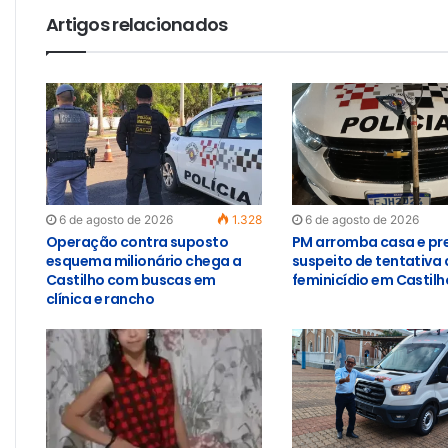
Artigos relacionados
6 de agosto de 2026
1.328
6 de agosto de 2026
Operação contra suposto
PM arromba casa e pr
esquema milionário chega a
suspeito de tentativa 
Castilho com buscas em
feminicídio em Castilh
clínica e rancho