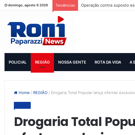
Operação contra suposto esq
domingo, agosto 9 2026
Tendências
POLICIAL
REGIÃO
NOSSA GENTE
ROTA DA VIDA
A 
Home
/
REGIÃO
/
Drogaria Total Popular lança ofertas exclus
REGIÃO
Drogaria Total Popu