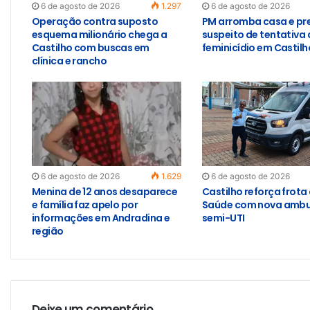
6 de agosto de 2026
1.297
6 de agosto de 2026
Operação contra suposto
PM arromba casa e pr
esquema milionário chega a
suspeito de tentativa 
Castilho com buscas em
feminicídio em Castilh
clínica e rancho
6 de agosto de 2026
1.629
6 de agosto de 2026
Menina de 12 anos desaparece
Castilho reforça frota
e família faz apelo por
Saúde com nova ambu
informações em Andradina e
semi-UTI
região
Deixe um comentário