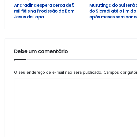
Andradina espera cerca de 5
Murutinga do Sul terá
mil fiéis na Procissão do Bom
do Sicredi até o fim do
Jesus da Lapa
após meses sem banco
Deixe um comentário
O seu endereço de e-mail não será publicado.
Campos obrigató