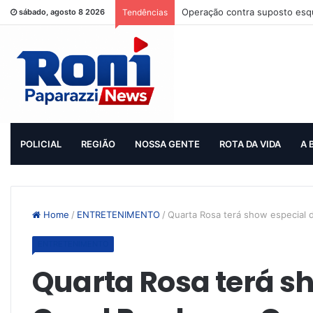
Operação contra suposto esqu
sábado, agosto 8 2026
Tendências
POLICIAL
REGIÃO
NOSSA GENTE
ROTA DA VIDA
A 
Home
/
ENTRETENIMENTO
/
Quarta Rosa terá show especial d
ENTRETENIMENTO
Quarta Rosa terá s