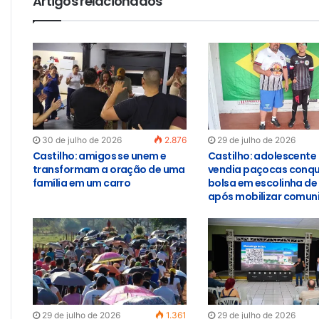
Artigos relacionados
30 de julho de 2026
2.876
29 de julho de 2026
Castilho: amigos se unem e
Castilho: adolescente
transformam a oração de uma
vendia paçocas conqu
família em um carro
bolsa em escolinha de
após mobilizar comun
29 de julho de 2026
1.361
29 de julho de 2026