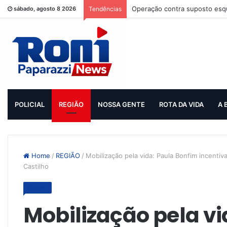
Operação contra suposto esqu
sábado, agosto 8 2026
Tendências
POLICIAL
REGIÃO
NOSSA GENTE
ROTA DA VIDA
A 
Home
/
REGIÃO
/
Mobilização pela vida: Paula Bonfim incent
Castilho
REGIÃO
Mobilização pela vi