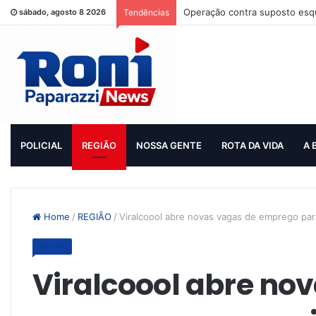
Operação contra suposto esqu
sábado, agosto 8 2026
Tendências
POLICIAL
REGIÃO
NOSSA GENTE
ROTA DA VIDA
A 
Home
/
REGIÃO
/
Viralcoool abre novas vagas de emprego par
REGIÃO
Viralcoool abre no