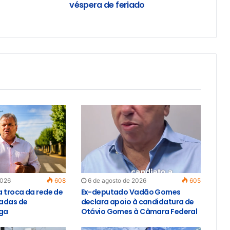
véspera de feriado
2026
608
6 de agosto de 2026
605
a troca da rede de
Ex-deputado Vadão Gomes
adas de
declara apoio à candidatura de
iga
Otávio Gomes à Câmara Federal