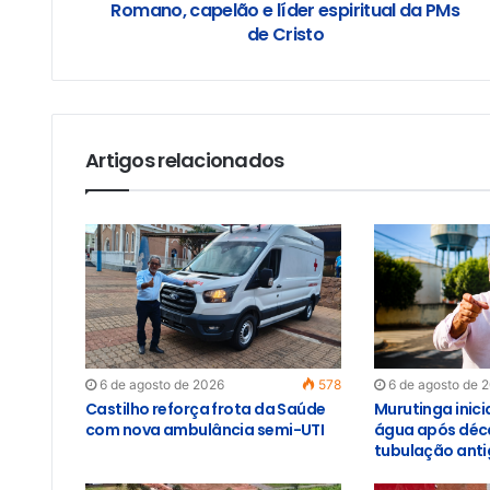
Romano, capelão e líder espiritual da PMs
de Cristo
Artigos relacionados
6 de agosto de 2026
578
6 de agosto de 
Castilho reforça frota da Saúde
Murutinga inici
com nova ambulância semi-UTI
água após déc
tubulação ant