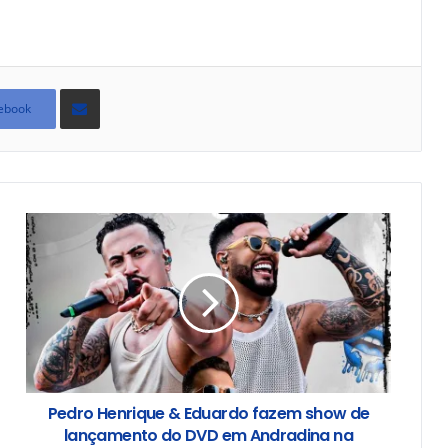
Compartilhar
via
ebook
e-
mail
Pedro Henrique & Eduardo fazem show de
lançamento do DVD em Andradina na