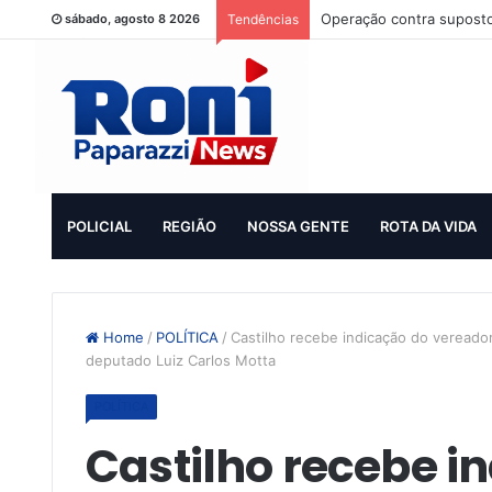
Operação contra suposto
sábado, agosto 8 2026
Tendências
POLICIAL
REGIÃO
NOSSA GENTE
ROTA DA VIDA
Home
/
POLÍTICA
/
Castilho recebe indicação do vereado
deputado Luiz Carlos Motta
POLÍTICA
Castilho recebe i