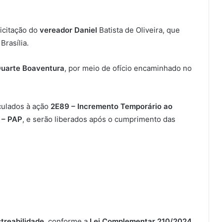
licitação do
vereador Daniel
Batista de Oliveira, que
rasília.
Duarte Boaventura
, por meio de ofício encaminhado no
culados à ação
2E89 – Incremento Temporário ao
 – PAP
, e serão liberados após o cumprimento das
streabilidade
, conforme a
Lei Complementar 210/2024