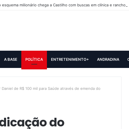
 esquema milionário chega a Castilho com buscas em clínica e rancho
A BASE
POLÍTICA
ENTRETENIMENTO+
ANDRADINA
r Daniel de R$ 100 mil para Saúde através de emenda do
ndicação do