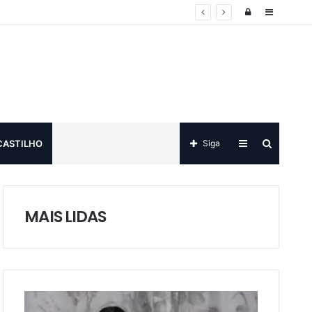
Log
Sidebar
in
Sidebar
Procurar
CASTILHO
Siga
por
MAIS LIDAS