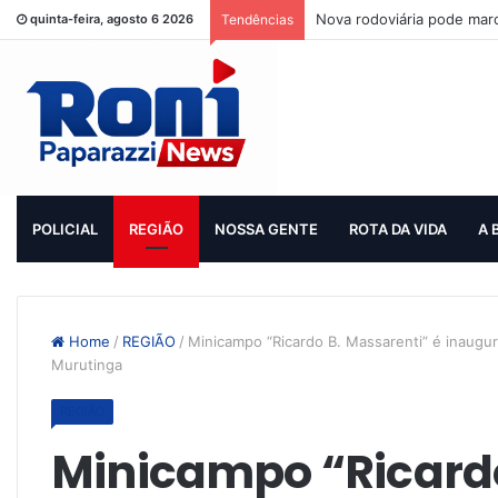
Nova rodoviária pode mar
quinta-feira, agosto 6 2026
Tendências
POLICIAL
REGIÃO
NOSSA GENTE
ROTA DA VIDA
A 
Home
/
REGIÃO
/
Minicampo “Ricardo B. Massarenti” é inaugu
Murutinga
REGIÃO
Minicampo “Ricardo